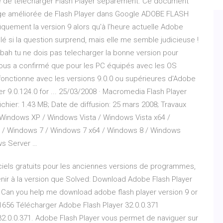
e de télécharger Flash Player séparément. Ce document
arge améliorée de Flash Player dans Google ADOBE FLASH
uement la version 9 alors qu'à l'heure actuelle Adobe
lé si la question surprend, mais elle me semble judicieuse !
bah tu ne dois pas telecharger la bonne version pour
 nous a confirmé que pour les PC équipés avec les OS
B fonctionne avec les versions 9.0.0 ou supérieures d'Adobe
r 9.0.124.0 for ... 25/03/2008 · Macromedia Flash Player
fichier: 1.43 MB; Date de diffusion: 25 mars 2008; Travaux
Windows XP / Windows Vista / Windows Vista x64 /
 / Windows 7 / Windows 7 x64 / Windows 8 / Windows
ws Server …
iels gratuits pour les anciennes versions de programmes,
venir à la version que Solved: Download Adobe Flash Player
 Can you help me download adobe flash player version 9 or
0051656 Télécharger Adobe Flash Player 32.0.0.371
32.0.0.371. Adobe Flash Player vous permet de naviguer sur