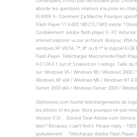
conséquent, il n’est pas nécessaire pour Chrom
aborde les questions relatives à la prise en ch
PLAYER 9 - Comment Ça Marche Pourquoi spécifiq
Flash Player 11.6.602.180 (15,7 MO) existe ? Déso
Cordialement. adobe flash player 9 - PC Astuces 
internet explorer vu sur un forum. Bonjour, VISA
windows XP VISTA, 7*, 8* ou 8.1* le logiciel E-C
Flash Player. Télécharger Macromedia Flash Playe
9.0.124.0 1 out of 5 based on 1 ratings. Taille du 
sur: Windows 95 / Windows 98 / Windows 2000 / 
Windows XP x64 / Windows ME / Windows NT 4.0
Server 2003 x64 / Windows Server 2003 / Windo
OldVersion.com fournit téléchargements de logic
les pilotes et les jeux. Alors pourquoi ne pas re
Version 9 Or … Solved: Dear Adobe.com Service,
later? Because, I can't find it. Please reply. - 1
gratuitement ... Télécharger Adobe Flash Player 