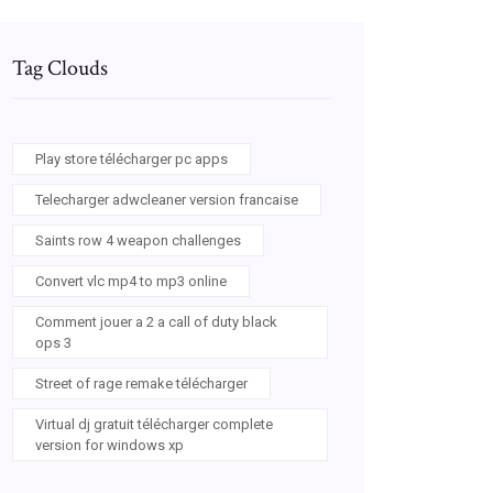
Tag Clouds
Play store télécharger pc apps
Telecharger adwcleaner version francaise
Saints row 4 weapon challenges
Convert vlc mp4 to mp3 online
Comment jouer a 2 a call of duty black
ops 3
Street of rage remake télécharger
Virtual dj gratuit télécharger complete
version for windows xp