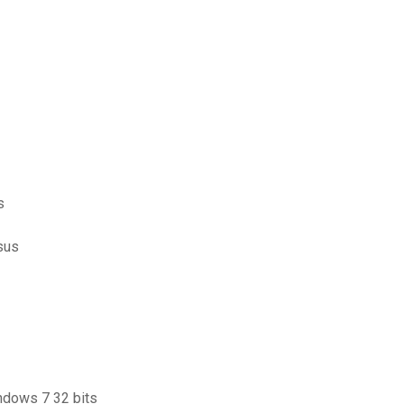
s
sus
indows 7 32 bits