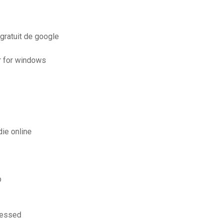
gratuit de google
r for windows
die online
b
ressed