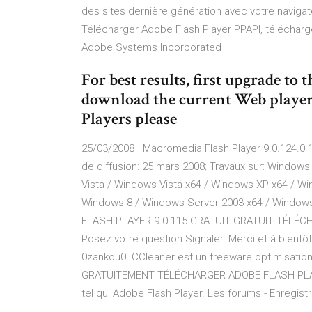
des sites dernière génération avec votre navigat
Télécharger Adobe Flash Player PPAPI, télécharge
Adobe Systems Incorporated
For best results, first upgrade to 
download the current Web playe
Players please
25/03/2008 · Macromedia Flash Player 9.0.124.0 1 o
de diffusion: 25 mars 2008; Travaux sur: Windo
Vista / Windows Vista x64 / Windows XP x64 / W
Windows 8 / Windows Server 2003 x64 / Windo
FLASH PLAYER 9.0.115 GRATUIT GRATUIT TÉLÉC
Posez votre question Signaler. Merci et à bientô
0zankou0. CCleaner est un freeware optimisat
GRATUITEMENT TÉLÉCHARGER ADOBE FLASH PLAYER 9.
tel qu' Adobe Flash Player. Les forums - Enregis