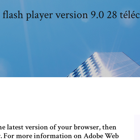
flash player version 9.0 28 télé
the latest version of your browser, then
r. For more information on Adobe Web