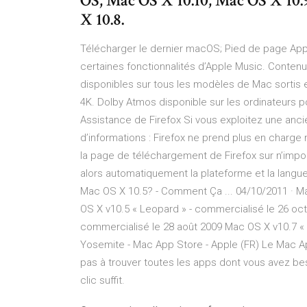
OS, Mac OS X 10.10, Mac OS X 10.
X 10.8.
Télécharger le dernier macOS; Pied de page App
certaines fonctionnalités d’Apple Music. Conten
disponibles sur tous les modèles de Mac sortis 
4K. Dolby Atmos disponible sur les ordinateurs po
Assistance de Firefox Si vous exploitez une ancie
d’informations : Firefox ne prend plus en charge m
la page de téléchargement de Firefox sur n’import
alors automatiquement la plateforme et la langue
Mac OS X 10.5? - Comment Ça ... 04/10/2011 · Mac
OS X v10.5 « Leopard » - commercialisé le 26 o
commercialisé le 28 août 2009 Mac OS X v10.7 « L
Yosemite - Mac App Store - Apple (FR) Le Mac A
pas à trouver toutes les apps dont vous avez bes
clic suffit.