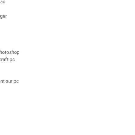
mac
rger
photoshop
raft pc
nt sur pc