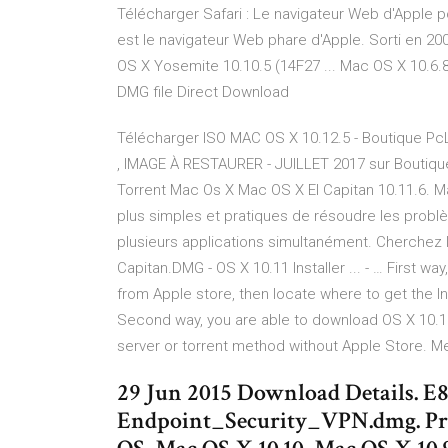
Télécharger Safari : Le navigateur Web d'Apple 
est le navigateur Web phare d'Apple. Sorti en 20
OS X Yosemite 10.10.5 (14F27 ... Mac OS X 10.6.
DMG file Direct Download
Télécharger ISO MAC OS X 10.12.5 - Boutique Pc
, IMAGE À RESTAURER - JUILLET 2017 sur Boutique
Torrent Mac Os X Mac OS X El Capitan 10.11.6. 
plus simples et pratiques de résoudre les problè
plusieurs applications simultanément. Cherchez l
Capitan.DMG - OS X 10.11 Installer ... - … First 
from Apple store, then locate where to get the Ins
Second way, you are able to download OS X 10.11
server or torrent method without Apple Store. M
29 Jun 2015 Download Details. E
Endpoint_Security_VPN.dmg. Pro