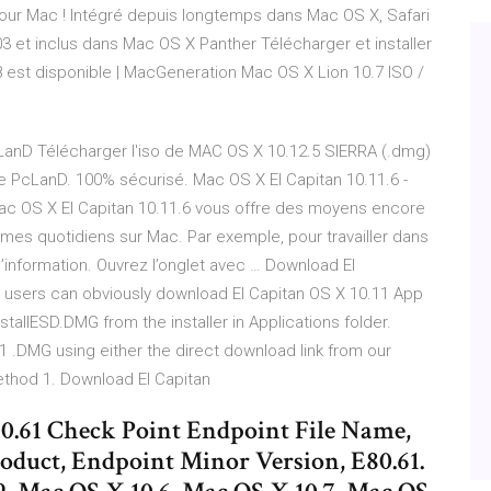
pour Mac ! Intégré depuis longtemps dans Mac OS X, Safari
03 et inclus dans Mac OS X Panther Télécharger et installer
8 est disponible | MacGeneration Mac OS X Lion 10.7 ISO /
LanD Télécharger l'iso de MAC OS X 10.12.5 SIERRA (.dmg)
 PcLanD. 100% sécurisé. Mac OS X El Capitan 10.11.6 -
Mac OS X El Capitan 10.11.6 vous offre des moyens encore
mes quotidiens sur Mac. Par exemple, pour travailler dans
’information. Ouvrez l’onglet avec … Download El
way, users can obviously download El Capitan OS X 10.11 App
tallESD.DMG from the installer in Applications folder.
 .DMG using either the direct download link from our
ethod 1. Download El Capitan
80.61 Check Point Endpoint File Name,
duct, Endpoint Minor Version, E80.61.