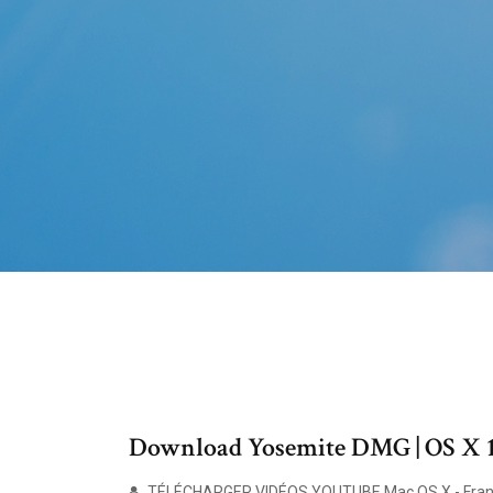
Download Yosemite DMG | OS X 1
TÉLÉCHARGER VIDÉOS YOUTUBE Mac OS X - Françai