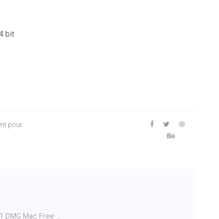
4 bit
ent pour
1.1 DMG Mac Free …