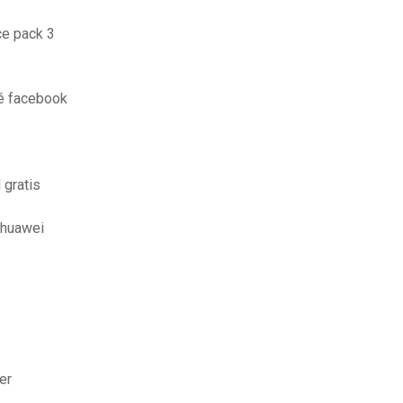
ce pack 3
té facebook
 gratis
 huawei
er