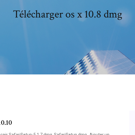
Télécharger os x 10.8 dmg
0.10
s SafariSetup-5.1.7.dmg, SafariSetup.dmg . Ajouter un