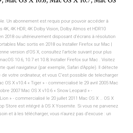
9, Mac OS X 10.6, Mac OS X 10.7, Mac OS
le. Un abonnement est requis pour pouvoir accéder à
us 4K, 4K HDR, 4K Dolby Vision, Dolby Atmos et HDR10
en 2018 ou ultérieurement disposant d’écrans à résolution
rtables Mac sortis en 2018 ou Installer Firefox sur Mac |
nne version d’OS X, consultez l’article suivant pour plus
acOS 10.6, 10.7 et 10.8; Installer Firefox sur Mac . Visitez
e quel navigateur (par exemple, Safari d’Apple). Il détecte
 de votre ordinateur, et vous C'est possible de telecharger
 OS X v10.4 « Tiger » - commercialisé le 29 avril 2005 Mac
ctobre 2007 Mac OS X v10.6 « Snow Leopard » -
ion » - commercialisé le 20 juillet 2011 Mac OS X … OS X
pp Store est intégré à OS X Yosemite. Si vous ne parvenez
oin et à les télécharger, vous n’aurez pas d’excuse : un